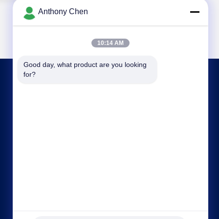
Anthony Chen
10:14 AM
Good day, what product are you looking 
for?
हमसे संपर्क करें
joan.deng@huaxingenergy.com
86--0755-89458220
नंबर 18 शिजिंग मिंगचेंग रोड, पिंगशान जिला, शेन्ज़ेन सिटी,
ग्वांगडोंग प्रांत, चीन