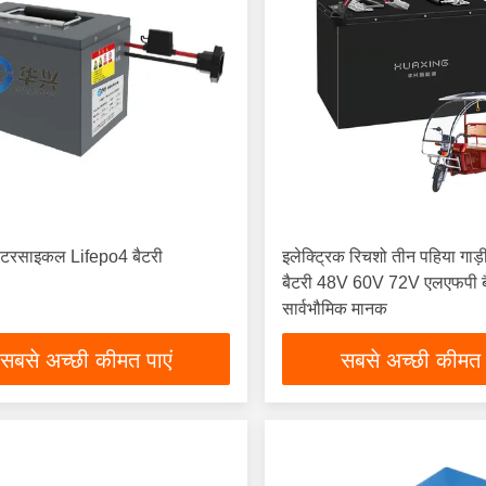
टरसाइकल Lifepo4 बैटरी
इलेक्ट्रिक रिचशो तीन पहिया गाड
बैटरी 48V 60V 72V एलएफपी ब
सार्वभौमिक मानक
सबसे अच्छी कीमत पाएं
सबसे अच्छी कीमत 