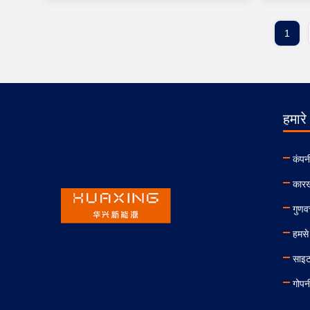
1
हमारे 
कंपन
कारख
गुणवत
हमसे 
साइट
गोपन