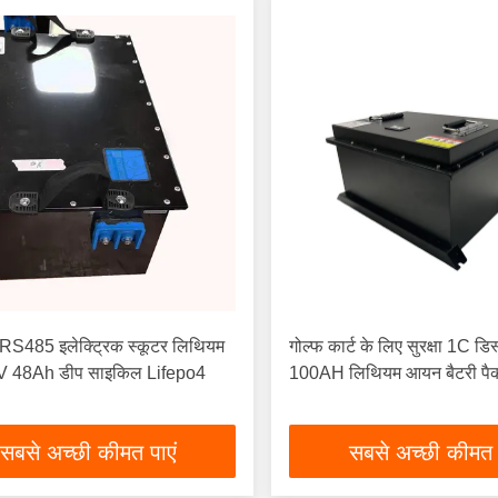
S485 इलेक्ट्रिक स्कूटर लिथियम
गोल्फ कार्ट के लिए सुरक्षा 1C डि
0V 48Ah डीप साइकिल Lifepo4
100AH ​​लिथियम आयन बैटरी पै
सबसे अच्छी कीमत पाएं
सबसे अच्छी कीमत 