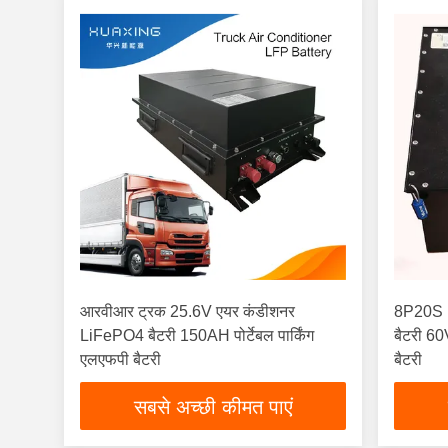
आरवीआर ट्रक 25.6V एयर कंडीशनर
8P20S R
LiFePO4 बैटरी 150AH पोर्टेबल पार्किंग
बैटरी 6
एलएफपी बैटरी
बैटरी
सबसे अच्छी कीमत पाएं