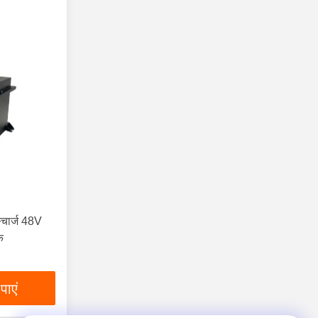
स्चार्ज 48V
क
पाएं