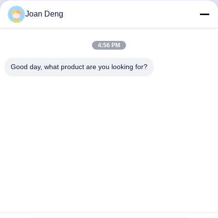
Joan Deng
भेजना
4:56 PM
Good day, what product are you looking for?
SHENZHEN HUAXING NEW ENERGY
TECHNOLOGY CO.,LTD
joan.deng@huaxingenergy.com
86--0755-89458220
नंबर 18 शिजिंग मिंगचेंग रोड, पिंगशान जिला, शेन्ज़ेन सिटी, ग्वांगडोंग प्रांत, चीन