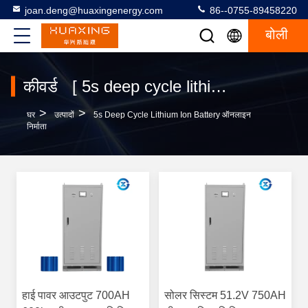
joan.deng@huaxingenergy.com
86--0755-89458220
बोली
कीवर्ड [ 5s deep cycle lithium ion battery ] मिलान 20 उत्पादों
>
>
घर
उत्पादों
5s Deep Cycle Lithium Ion Battery ऑनलाइन
निर्माता
हाई पावर आउटपुट 700AH
सोलर सिस्टम 51.2V 750AH