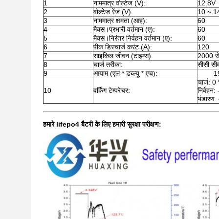
1
नाममात्र वोल्टेज (V):
12.8V
2
वोल्टेज रेंज (V):
10 ~ 1
3
नाममात्र क्षमता (आह):
60
4
मैक्स।प्रभारी वर्तमान (ए):
60
5
मैक्स।निरंतर निर्वहन वर्तमान (ए):
60
6
पीक डिस्चार्ज करंट (A):
120
7
साइकिल जीवन (टाइम्स):
2000 से
8
चार्ज तरीका:
सीसी सी
9
आयाम (एल * डब्ल्यू * एच):
1
चार्ज:
10
वर्किंग टेम्परेचर:
निर्वह
भंडारण
हमारे lifepo4 बैटरी के लिए हमारी सुरक्षा परीक्षण: