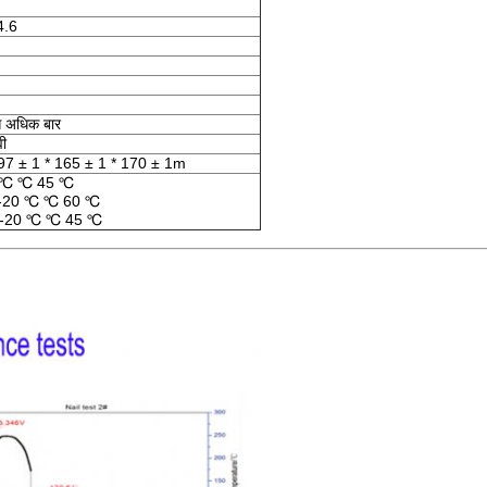
4.6
 अधिक बार
वी
97 ± 1 * 165 ± 1 * 170 ± 1m
 0 ℃ ℃ 45 ℃
न: -20 ℃ ℃ 60 ℃
: -20 ℃ ℃ 45 ℃