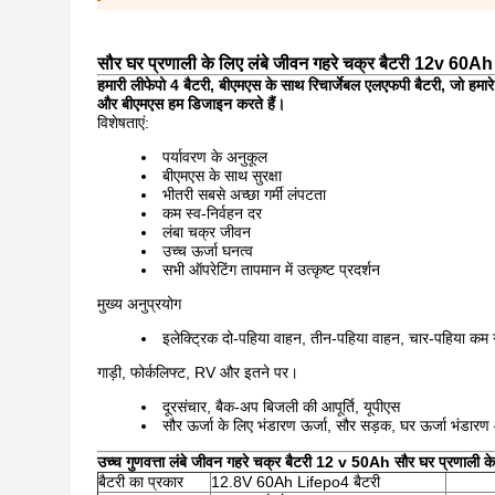
सौर घर प्रणाली के लिए लंबे जीवन गहरे चक्र बैटरी 12v 60Ah
हमारी लीफेपो 4 बैटरी, बीएमएस के साथ रिचार्जेबल एलएफपी बैटरी, जो हम
और बीएमएस हम डिजाइन करते हैं।
विशेषताएं:
पर्यावरण के अनुकूल
बीएमएस के साथ सुरक्षा
भीतरी सबसे अच्छा गर्मी लंपटता
कम स्व-निर्वहन दर
लंबा चक्र जीवन
उच्च ऊर्जा घनत्व
सभी ऑपरेटिंग तापमान में उत्कृष्ट प्रदर्शन
मुख्य अनुप्रयोग
इलेक्ट्रिक दो-पहिया वाहन, तीन-पहिया वाहन, चार-पहिया कम ग
गाड़ी, फोर्कलिफ्ट, RV और इतने पर।
दूरसंचार, बैक-अप बिजली की आपूर्ति, यूपीएस
सौर ऊर्जा के लिए भंडारण ऊर्जा, सौर सड़क, घर ऊर्जा भंडार
उच्च गुणवत्ता लंबे जीवन गहरे चक्र बैटरी 12 v 50Ah सौर घर प्रणाली क
बैटरी का प्रकार
12.8V 60Ah Lifepo4 बैटरी