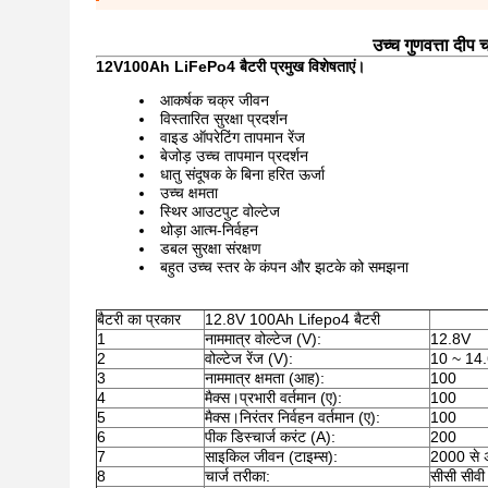
उच्च गुणवत्ता दीप
12V100Ah LiFePo4 बैटरी प्रमुख विशेषताएं।
आकर्षक चक्र जीवन
विस्तारित सुरक्षा प्रदर्शन
वाइड ऑपरेटिंग तापमान रेंज
बेजोड़ उच्च तापमान प्रदर्शन
धातु संदूषक के बिना हरित ऊर्जा
उच्च क्षमता
स्थिर आउटपुट वोल्टेज
थोड़ा आत्म-निर्वहन
डबल सुरक्षा संरक्षण
बहुत उच्च स्तर के कंपन और झटके को समझना
बैटरी का प्रकार
12.8V 100Ah Lifepo4 बैटरी
1
नाममात्र वोल्टेज (V):
12.8V
2
वोल्टेज रेंज (V):
10 ~ 14
3
नाममात्र क्षमता (आह):
100
4
मैक्स।प्रभारी वर्तमान (ए):
100
5
मैक्स।निरंतर निर्वहन वर्तमान (ए):
100
6
पीक डिस्चार्ज करंट (A):
200
7
साइकिल जीवन (टाइम्स):
2000 से 
8
चार्ज तरीका:
सीसी सीवी