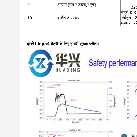
9
आयाम (एल * डब्ल्यू * एच):
328
चार्ज: 0
10
वर्किंग टेम्परेचर:
निर्वहन:
भंडारण:
हमारे lifepo4 बैटरी के लिए हमारी सुरक्षा परीक्षण: