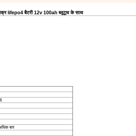
 चक्र lifepo4 बैटरी 12v 100ah ब्लूटूथ के साथ
.6
अधिक बार