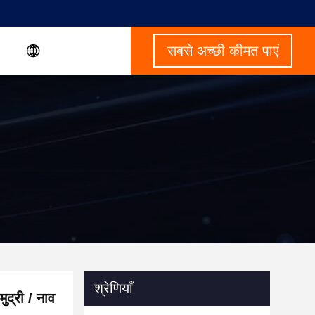
सबसे अच्छी कीमत पाएं
श्रेणियाँ
द्री / नाव