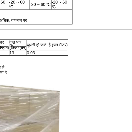
 60
-20 ~ 60
-20 ~ 60
-20 ~ 60 ℃
℃
℃
से अधिक, तापमान पर
भार
कुल भार
धुंधली हो जाती है (घन मीटर)
ग्राम)
(किलोग्राम)
13
0.03
 है
ा है