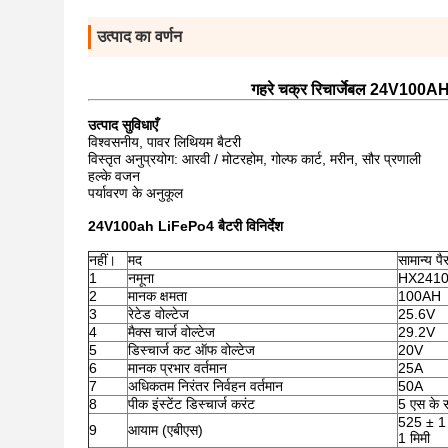
उत्पाद का वर्णन
गहरे चक्र रिचार्जेबल 24V100AH ​
उत्पाद सुविधाएँ
विश्वसनीय, पावर लिथियम बैटरी
विस्तृत अनुप्रयोग: आरवी / मोटरहोम, गोल्फ कार्ट, मरीन, सौर प्रणाली
हल्के वजन
पर्यावरण के अनुकूल
24V100ah LiFePo4 बैटरी
विनिर्देश
नहीं।
मद
सामान्य पै
1
नमूना
HX241
2
मानक क्षमता
100AH
3
रेटेड वोल्टेज
25.6V
4
मैक्स चार्ज वोल्टेज
29.2V
5
डिस्चार्ज कट ऑफ वोल्टेज
20V
6
मानक प्रभार वर्तमान
25A
7
अधिकतम निरंतर निर्वहन वर्तमान
50A
8
पीक इंस्टेंट डिस्चार्ज करंट
5 एस के 
525 ± 1
9
आयाम (एबीएस)
1 मिमी