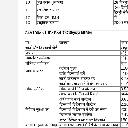
10
कुल वजन (लगभग)
28 किग्रा
-20 डिग्र
संचालित तापमान
1 1
डिग्री से
12
बिल्ट-इन BMS
हाँ
13
साइकिल टाइम्स
2000 चक
24V100ah LiFePo4 बैटरी
बीएमएस विनिर्देश
मद
सामग्री
मापद
चार्ज और डिस्चार्ज पोर्ट
साझा
संचार
कोई 
समानांतर कनेक्शन
कोई 
सीरियल कनेक्शन
मैक्
वर्तमान शुल्क
≤10
सामान्य करंट
करंट डिस्चार्ज करें
≤10
चार्ज डिटेक्शन वोल्टेज पर
3.7
चार्ज का पता लगाने में देरी का समय
~ 1
ओवर प्रोटेक्शन
ओवर चार्ज रिलीज वोल्टेज
3.5
ओवर चार्ज रिलीज की स्थिति
चार्ज
अधिकतम चार्ज वोल्टेज
3.6
डिस्चार्ज डिटेक्शन वोल्टेज
2.2
निर्वहन सुरक्षा पर
डिस्चार्ज डिटेक्शन में देरी का समय
200 
डिस्चार्ज रिलीज वोल्टेज
2.4
करंट डिटेक्शन करंट पर डिस्चार्ज
150
वर्तमान सुरक्षा पर निर्वहन
वर्तमान पता लगाने में देरी के समय का निर्वहन
~ 1