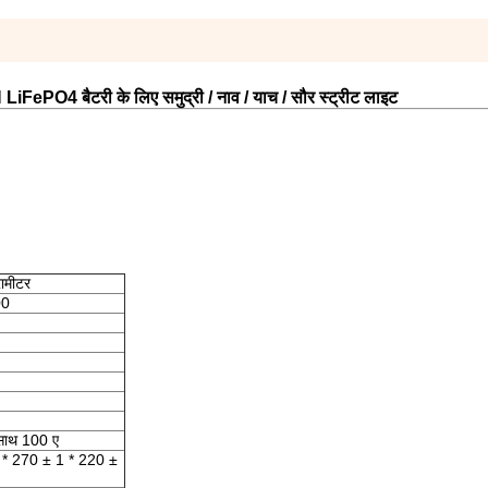
​LiFePO4 बैटरी के लिए समुद्री / नाव / याच / सौर स्ट्रीट लाइट
रामीटर
00
साथ 100 ए
 * 270 ± 1 * 220 ±