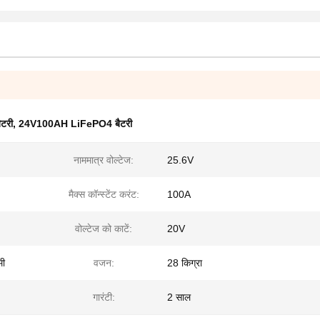
ैटरी
,
24V100AH LiFePO4 बैटरी
नाममात्र वोल्टेज:
25.6V
मैक्स कॉन्स्टेंट करंट:
100A
वोल्टेज को काटें:
20V
मी
वजन:
28 किग्रा
गारंटी:
2 साल