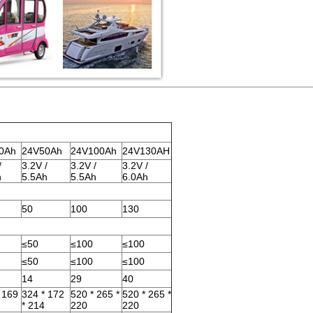
0Ah
24V50Ah
24V100Ah
24V130AH
/
3.2V /
3.2V /
3.2V /
h
5.5Ah
5.5Ah
6.0Ah
50
100
130
≤50
≤100
≤100
≤50
≤100
≤100
14
29
40
 169
324 * 172
520 * 265 *
520 * 265 *
* 214
220
220