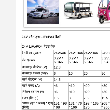
24V स्टैनाड्रा LiFePo4 बैटरी
24V LiFePO4 बैटरी पैक
बैटरी का प्रकार
24V6Ah
24V10Ah
24V20Ah
24V3
3.2V /
3.2V /
3.2V /
3.2V 
सेल प्रकार
6.0Ah
5.5Ah
5.5Ah
5.5A
नाममात्र वोल्टेज (V)
12.8
नाममात्र क्षमता (आह)
6
10
20
30
चार्ज वोल्टेज (V)
14.6
चार्ज करंट (A)
≤6
≤10
≤20
≤30
निर्वहन वर्तमान (ए)
≤6
≤10
≤20
≤30
वजन (किग्रा)
1.5
3
7.5
11.5
आयाम (एल * डब्ल्यू * एच)
151 * 98
181 * 76
197 * 165 *
208 *
(मिमी)
* 98
* 166
170
* 260