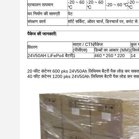
-20 ~ 60
-20 ~ 60
-20 ~
प्रचालन तापमान
-20 ~ 60 ℃
℃
℃
℃
घर निर्माण की सामग्री
पेट
संरक्षण कार्य
शॉर्ट सर्किट, ओवर चार्ज, डिस्चार्ज पर, करंट 
पैकेज की जानकारी:
मात्रा / CTN
पैकेज
कुल 
विवरण
(पीसीएस)
डिब्बों का आकार (MM)
(किलो
24V50AH LiFePo4 बैटरी
1
460 * 250 * 220
14
20 फीट कंटेनर 600 pks 24V50Ah लिथियम बैटरी पैक लोड कर सकता
40 फीट कंटेनर 1200 pks 24V50Ah लिथियम बैटरी पैक लोड कर सकत