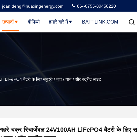
joan.deng@huaxingenergy.com
86--0755-89458220
उत्पादों
वीडियो
हमारे बारे में
BATTLINK.COM
 ​​LiFePO4 बैटरी के लिए समुद्री / नाव / याच / सौर स्ट्रीट लाइट
गहरे चक्र रिचार्जेबल 24V100AH ​​LiFePO4 बैटरी के लिए समु