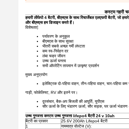
कस्टम गहरी च
हमारी लीफेपो 4 बैटरी, बीएमएस के साथ रिचार्जेबल एलएफपी बैटरी, जो हम
और बीएमएस हम डिजाइन करते हैं।
विशेषताएं:
पर्यावरण के अनुकूल
बीएमएस के साथ सुरक्षा
भीतरी सबसे अच्छा गर्मी लंपटता
कम स्व-निर्वहन दर
लंबा चक्र जीवन
उच्च ऊर्जा घनत्व
सभी ऑपरेटिंग तापमान में उत्कृष्ट प्रदर्शन
मुख्य अनुप्रयोग
इलेक्ट्रिक दो-पहिया वाहन, तीन-पहिया वाहन, चार-पहिया कम ग
गाड़ी, फोर्कलिफ्ट, RV और इतने पर।
दूरसंचार, बैक-अप बिजली की आपूर्ति, यूपीएस
सौर ऊर्जा के लिए भंडारण ऊर्जा, सौर सड़क, घर ऊर्जा भंडार
उच्च गुणवत्ता कस्टम उच्च गुणवत्ता lifepo4 बैटरी 24 v 10ah
बैटरी का प्रकार
25.6V 200Ah Lifepo4 बैटरी
1
नाममात्र वोल्टेज (V):