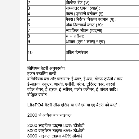
2
वोल्टेज रेंज (V):
3
नाममात्र क्षमता (आह):
4
मैक्स।प्रभारी वर्तमान (ए):
5
मैक्स।निरंतर निर्वहन वर्तमान (ए):
6
पीक डिस्चार्ज करंट (A):
7
साइकिल जीवन (टाइम्स):
8
चार्ज तरीका:
9
आयाम (एल * डब्ल्यू * एच):
10
वर्किंग टेम्परेचर:
लिथियम बैटरी अनुप्रयोग
इंजन स्टार्टिंग बैटरी
वाणिज्यिक बस और पारगमन: ई-कार, ई-बस, गोल्फ ट्रॉली / कार
ई-बाइक, स्कूटर, आरवी, एजीवी, मरीन, टूरिस्ट कार, कारवां
व्हील चेयर, ई-ट्रक, ई-स्वीपर, फ्लोर क्लीनर, ई-वॉकर आदि।
बौद्धिक रोबोट
LIfePO4 बैटरी लीड एसिड या एजीएम या एए बैटरी को बदलें।
2000 से अधिक बार साइकल!
2000 साइकिल टाइम्स 80% डीओडी
5000 साइकिल टाइम्स 65% डीओडी
8000 साइकल टाइम्स 40% डीओडी