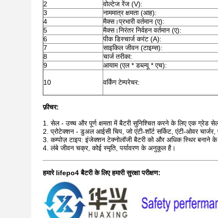
2
वोल्टेज रेंज (V):
3
नाममात्र क्षमता (आह):
4
मैक्स।प्रभारी वर्तमान (ए):
5
मैक्स।निरंतर निर्वहन वर्तमान (ए):
6
पीक डिस्चार्ज करंट (A):
7
साइकिल जीवन (टाइम्स):
8
चार्ज तरीका:
9
आयाम (एल * डब्ल्यू * एच):
10
वर्किंग टेम्परेचर:
फ़ीचर:
1. सेल - उच्च और पूर्ण क्षमता में बैटरी सुनिश्चित करने के लिए एक ग्रेड से
2. प्रोटेक्शन - डुअल आईसी चिप, जो एंटी-शॉर्ट सर्किट, एंटी-ओवर चार्ज
3. कम्पोज़ टाइप: इंजेक्शन टेक्नोलॉजी बैटरी को और अधिक स्थिर बनाने क
4. लंबे जीवन चक्र, कोई स्मृति, पर्यावरण के अनुकूल है।
हमारे lifepo4 बैटरी के लिए हमारी सुरक्षा परीक्षण: