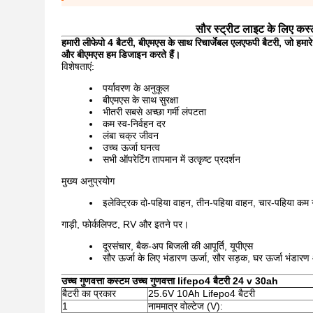
सौर स्ट्रीट लाइट के लिए क
हमारी लीफेपो 4 बैटरी, बीएमएस के साथ रिचार्जेबल एलएफपी बैटरी, जो हमार
और बीएमएस हम डिजाइन करते हैं।
विशेषताएं:
पर्यावरण के अनुकूल
बीएमएस के साथ सुरक्षा
भीतरी सबसे अच्छा गर्मी लंपटता
कम स्व-निर्वहन दर
लंबा चक्र जीवन
उच्च ऊर्जा घनत्व
सभी ऑपरेटिंग तापमान में उत्कृष्ट प्रदर्शन
मुख्य अनुप्रयोग
इलेक्ट्रिक दो-पहिया वाहन, तीन-पहिया वाहन, चार-पहिया कम ग
गाड़ी, फोर्कलिफ्ट, RV और इतने पर।
दूरसंचार, बैक-अप बिजली की आपूर्ति, यूपीएस
सौर ऊर्जा के लिए भंडारण ऊर्जा, सौर सड़क, घर ऊर्जा भंडार
उच्च गुणवत्ता कस्टम उच्च गुणवत्ता lifepo4 बैटरी 24 v 30ah
बैटरी का प्रकार
25.6V 10Ah Lifepo4 बैटरी
1
नाममात्र वोल्टेज (V):