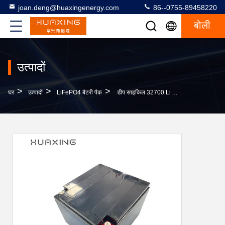
joan.deng@huaxingenergy.com
86--0755-89458220
बोली
उत्पादों
>
>
>
घर
उत्पादों
LiFePO4 बैटरी पैक
डीप साइकिल 32700 Lifepo4 बैटरी 12.8V 24AH रिचार्जेबल लिथियम बैटरी पैक