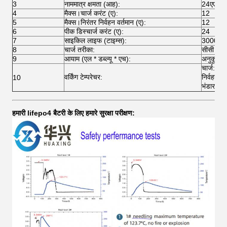
3
नाममात्र क्षमता (आह):
24एएच
4
मैक्स।चार्ज करंट (ए):
12
5
मैक्स।निरंतर निर्वहन वर्तमान (ए):
12
6
पीक डिस्चार्ज करंट (ए):
24
7
साइकिल लाइफ (टाइम्स):
3000 से 
8
चार्ज तरीका:
सीसी सीवी
9
आयाम (एल * डब्ल्यू * एच):
अनुकूलित 
चार्ज: 
वर्किंग टेम्परेचर:
निर्वहन
10
भंडारण:
हमारी lifepo4 बैटरी के लिए हमारे सुरक्षा परीक्षण: