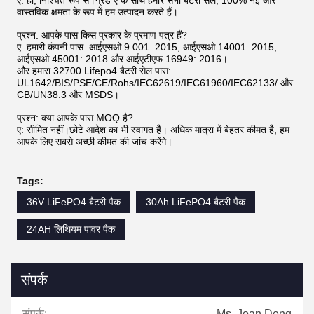
ए: हाँ, निश्चित रूप से।ग्रेड ए के साथ हमारे सभी बैटरी सेल, 100% नई और
वास्तविक क्षमता के रूप में हम उत्पादन करते हैं।
प्रश्न: आपके पास किस प्रकार के प्रमाण पत्र हैं?
ए: हमारी कंपनी पास: आईएसओ 9 001: 2015, आईएसओ 14001: 2015,
आईएसओ 45001: 2018 और आईएटीएफ 16949: 2016।
और हमारा 32700 Lifepo4 बैटरी सेल पास:
UL1642/BIS/PSE/CE/Rohs/IEC62619/IEC61960/IEC62133/ और
CB/UN38.3 और MSDS।
प्रश्न: क्या आपके पास MOQ है?
ए: सीमित नहीं।छोटे आदेश का भी स्वागत है। अधिक मात्रा में बेहतर कीमत है, हम
आपके लिए सबसे अच्छी कीमत की जांच करेंगे।
Tags:
36V LiFePO4 बैटरी पैक
30Ah LiFePO4 बैटरी पैक
24AH लिथियम पावर पैक
संपर्क
संपर्क:
Ms. Joan Deng