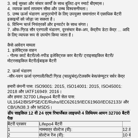
3. कई सुरक्षा और संचार कार्यों के साथ बुलिट-इन स्मार्ट बीएमएस।
4. व्यापक कार्य तापमान सीमा और उच्च विश्वसनीयता।
5. उच्च ऊर्जा भंडारण अनुप्रयोगों के लिए उपयुक्त समानांतर में एकाधिक बैटरी
इकाइयों को जोड़ा जा सकता है।
6. विभिन्न चार्ज नियंत्रकों और इनवर्टर के साथ संगत।
7. ऑफ-ग्रिड सौर प्रणाली भंडारण, दूरसंचार बैक-अप, केंद्रीय डेटा केंद्र ... आदि
के लिए व्यापक रूप से उपयोग किया जाता है।
कैसे आवेदन मामला
1. इलेक्ट्रिक वाहन
- गोल्फ कार्ट बैटरी/लो-स्पीड इलेक्ट्रिक कार बैटरी/ ट्राइसाइकिल बैटरी/
मोटरसाइकिल बैटरी/ईबाइक बैटरी
2. ऊर्जा भंडारण
-सौर-पवन ऊर्जा प्रणाली/सिटी ग्रिड (चालू/बंद)/टेलकॉम बेस/कंप्यूटर सर्वर केंद्र
हमारी कंपनी पास: ISO9001: 2015, ISO14001: 2015, ISO45001:
2018 और IATF16949: 2016।
और हमारा 32700 Lifepo4 बैटरी सेल पास:
UL1642/BIS/PSE/CE/Rohs/IEC62619/IEC61960/IEC62133/ और
CB/UN38.3 और MSDS।
डीप साइकिल 12 वी 24 एएच रिचार्जेबल लाइफपो 4 लिथियम आयन 32700 बैटरी
पैक
बैटरी प्रकार
Lifepo4 बैटरी
1
नाममात्र वोल्टेज (वी):
12.8V
2
वोल्टेज रेंज (वी):
10 वी ~ 