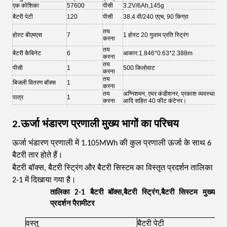
एक कोशिका
57600
पीसी
3.2V/6Ah,145g
हुआ
20 
बैटरी पेटी
120
पीसी
38.4 वी/240 एएच, 90 किग्रा
हैं
Hua
तय
होस्ट बीएमएस
7
1 होस्ट 20 गुलाम प्रति स्ट्रिंग
से
करना
मे
तय
बैटरी कैबिनेट
6
आकार:1.846*0.63*2.388m
चित
करना
तय
पीसी
1
500 किलोवाट
करना
तय
बिजली वितरण बॉक्स
1
करना
तय
अग्निशमन, एयर कंडीशनर, प्रकाश व्यवस्था
पात्र
1
करना
आदि सहित 40 फीट कंटेनर।
2
.
ऊर्जा भंडारण प्रणाली मुख्य भागों का परिचय
ऊर्जा भंडारण प्रणाली में 1.105MWh की कुल प्रणाली ऊर्जा के साथ 6
बैटरी तार होते हैं।
बैटरी बॉक्स, बैटरी स्ट्रिंग और बैटरी सिस्टम का विस्तृत प्रदर्शन तालिका
2-1 में दिखाया गया है।
,
,
तालिका 2-1 बैटरी बॉक्स
बैटरी स्ट्रिंग
बैटरी सिस्टम मुख्य
प्रदर्शन पैरामीटर
वस्तु
बैटरी पेटी