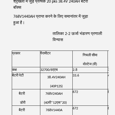
श्रृंखला में जुड़े प्रत्येक 20 pks 38.4V 240AH बैटरी
बॉक्स
768V1440AH प्राप्त करने के लिए समानांतर में जुड़ा
हुआ है।
तालिका 2-2 ऊर्जा भंडारण प्रणाली
विन्यास
प्रकार
पैरामीटर
निचली सीमा
वोल्टेज (वी)
कक्ष
32700/6एएच
2.8
3.6
बैटरी पेटी
33.6
43.2
38.4V240AH
(40P12S)
672
864
बैटरी
768V240AH
डोरी
(40पी*12एस*20)
672
864
बैटरी
768V1440A