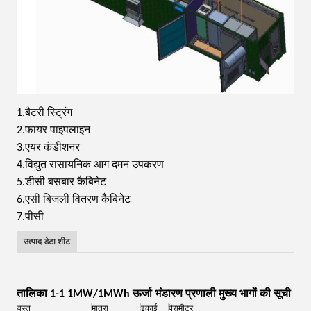
1.
बैटरी स्ट्रिंग
2.
फायर पाइपलाइन
3.
एयर कंडीशनर
4.
विद्युत रासायनिक आग दमन उपकरण
5.
डीसी बसबार कैबिनेट
6.
एसी बिजली वितरण कैबिनेट
7.
पीसी
उत्पाद डेटा शीट
तालिका 1-1 1MW/1MWh ऊर्जा भंडारण प्रणाली मुख्य भागों की सूची
वस्तु
मात्रा
इकाई
पैरामीटर
टिप