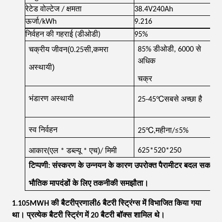
रेटेड वोल्टेज / क्षमता
38.4V240Ah
ऊर्जा/kWh
9.216
निर्वहन की गहराई (डीओडी)
95%
(
,
85% डीओडी, 6000 से
चक्रीय जीवन
0.25सी
कमरा
अधिक
)
अस्थायी
चक्र
℃
भंडारण अस्थायी
25-45
सबसे अच्छा है
℃
स्व निर्वहन
25
,महीना/≤5%
(
)
625*520*250
आकार
एल * डब्ल्यू * एच
/ मिमी
टिप्पणी: संस्करण के उन्नयन के कारण उपरोक्त पैरामीटर बदल सकते हैं।
भौतिक मापदंडों के लिए तकनीकी समझौता।
1.105MWH की बैटरी
प्रणाली
6 बैटरी स्ट्रिंग्स में विभाजित किया गया
था। प्रत्येक बैटरी स्ट्रिंग में 20 बैटरी बॉक्स शामिल थे।