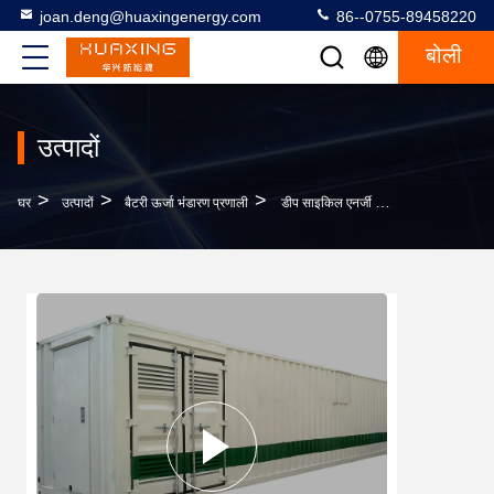
joan.deng@huaxingenergy.com
86--0755-89458220
बोली
उत्पादों
>
>
>
घर
उत्पादों
बैटरी ऊर्जा भंडारण प्रणाली
डीप साइकिल एनर्जी स्टोरेज शिपिंग कंटेनर कमर्शियल सोलर बैटरी स्टोरेज सिस्टम