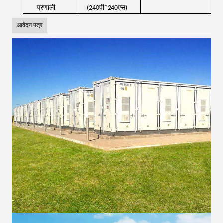
प्रणाली
(240पी*240एस)
आवेदन पत्र