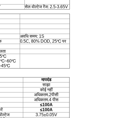
V
सेल वोल्टेज रेंज: 2.5-3.65V
अवधि समय: 1S
क
0.5C, 80% DOD, 25℃ पर
तलता
~45℃
 -20℃~60℃
℃~45℃
मापदंड
साझा
कोई नहीं
अधिकतम.2पीसी
अधिकतम.4 पीस
≤100A
ें
≤100A
वोल्टेज
3.75±0.05V