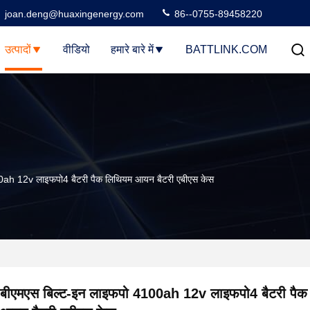
joan.deng@huaxingenergy.com
86--0755-89458220
उत्पादों
वीडियो
हमारे बारे में
BATTLINK.COM
0ah 12v लाइफपो4 बैटरी पैक लिथियम आयन बैटरी एबीएस केस
बीएमएस बिल्ट-इन लाइफपो 4100ah 12v लाइफपो4 बैटरी पैक