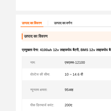
उत्पाद का विवरण
उत्पाद का वर्णन
उत्पाद का विवरण
प्रमुखता देना:
4100ah 12v लाइफपो4 बैटरी
,
BMS 12v लाइफपो4 बै
नाम:
एचएक्स-12100
वोल्टेज की सीमा:
10 ~ 14.6 वी
न्यूनतम क्षमता:
95आह
पीक डिस्चार्ज करंट:
200ए