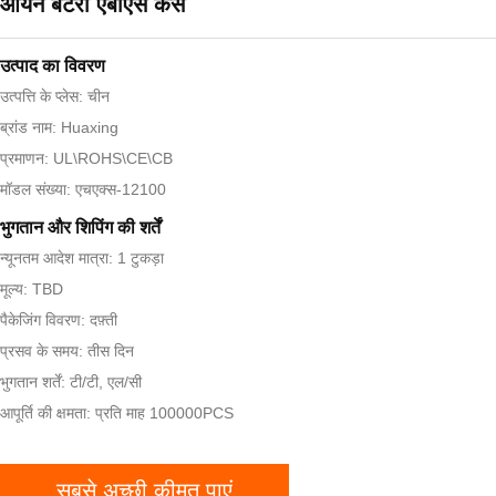
आयन बैटरी एबीएस केस
उत्पाद का विवरण
उत्पत्ति के प्लेस: चीन
ब्रांड नाम: Huaxing
प्रमाणन: UL\ROHS\CE\CB
मॉडल संख्या: एचएक्स-12100
भुगतान और शिपिंग की शर्तें
न्यूनतम आदेश मात्रा: 1 टुकड़ा
मूल्य: TBD
पैकेजिंग विवरण: दफ़्ती
प्रसव के समय: तीस दिन
भुगतान शर्तें: टी/टी, एल/सी
आपूर्ति की क्षमता: प्रति माह 100000PCS
सबसे अच्छी कीमत पाएं