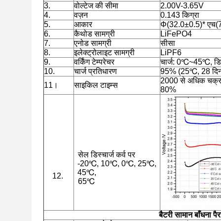
3.
वोल्टेज की सीमा
2.00V-3.65V
4.
वज़न
0.143 किग्रा
5.
आकार
Φ(32.0±0.5)* एच(7
6.
कैथोड सामग्री
LiFePO4
7.
एनोड सामग्री
सीसा
8.
इलेक्ट्रोलाइट सामग्री
LiPF6
9.
वर्किंग टेम्परेचर
चार्ज: 0℃~45℃, डि
10.
चार्ज प्रतिधारण
95% (25℃, 28 दि
2000 से अधिक चक्र 
11।
साइकिल टाइम्स
80%
सेल डिस्चार्ज कर्व पर
-20℃, 10℃, 0℃, 25℃,
45℃,
12.
65℃
बैटरी
सामान बाँधना
पै