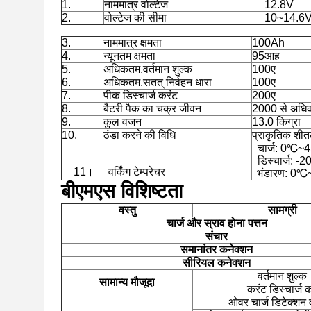
1.
नाममात्र वोल्टेज
12.8V
2.
वोल्टेज की सीमा
10~14.6
3.
नाममात्र क्षमता
100Ah
4.
न्यूनतम क्षमता
95आह
5.
अधिकतम.वर्तमान शुल्क
100ए
6.
अधिकतम.सतत् निर्वहन धारा
100ए
7.
पीक डिस्चार्ज करंट
200ए
8.
बैटरी पैक का चक्र जीवन
2000 से अधि
9.
कुल वजन
13.0 किग्रा
10.
ठंडा करने की विधि
प्राकृतिक शी
चार्ज: 0℃
डिस्चार्ज:
11।
वर्किंग टेम्परेचर
भंडारण: 0
बीएमएस विशिष्टता
वस्तु
सामग्री
चार्ज और
स्राव होना
पत्तन
संचार
समानांतर कनेक्शन
सीरियल कनेक्शन
वर्तमान शुल्क
सामान्य
मौजूदा
करंट डिस्चार्ज कर
ओवर चार्ज डिटेक्शन 