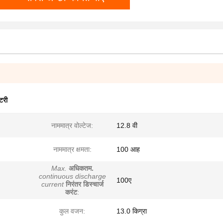
टरी
नाममात्र वोल्टेज:
12.8 वी
नाममात्र क्षमता:
100 आह
Max.
अधिकतम.
continuous discharge
100ए
current
निरंतर डिस्चार्ज
करंट
:
कुल वजन:
13.0 किग्रा