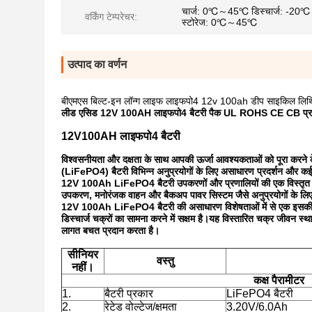
चार्ज: 0℃～45℃ डिस्चार्ज: -2
वर्किंग टेम्परेचर:
स्टोरेज: 0℃～45℃
उत्पाद का वर्णन
बीएमएस बिल्ट-इन लॉन्ग लाइफ लाइफपो4 12v 100ah डीप साइकिल लिथि
लीड एसिड 12V 100AH ​​लाइफपो4 बैटरी पैक UL ROHS CE CB प्र
12V100AH ​​लाइफपो4 बैटरी
विश्वसनीयता और दक्षता के साथ आपकी ऊर्जा आवश्यकताओं को पूरा करने
(LiFePO4) बैटरी विभिन्न अनुप्रयोगों के लिए असाधारण प्रदर्शन और कई
12V 100Ah LiFePO4 बैटरी उपकरणों और प्रणालियों की एक विस्तृत श्रृ
उपकरण, मनोरंजक वाहन और बैकअप पावर सिस्टम जैसे अनुप्रयोगों के लिए 
12V 100Ah LiFePO4 बैटरी की असाधारण विशेषताओं में से एक इसकी प्रभाव
डिस्चार्ज चक्रों का सामना करने में सक्षम है।यह विस्तारित चक्र जीवन स
लागत बचत प्रदान करता है।
सीनियर
वस्तु
नहीं।
कक्ष
पैरामीटर
1.
बैटरी प्रकार
LiFePO4 बैटरी
2.
रेटेड वोल्टेज/क्षमता
3.20V/6.0Ah