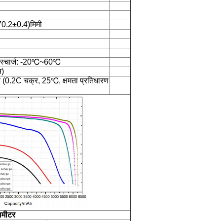
0.2±0.4)मिमी
स्चार्ज: -20℃~60℃
न)
(0.2C चक्र, 25℃, क्षमता प्रतिधारण
रामीटर