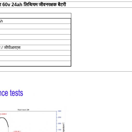
मता 60v 24ah लिथियम जीवनरक्षक बैटरी
Ah
स / जीपीआरएस