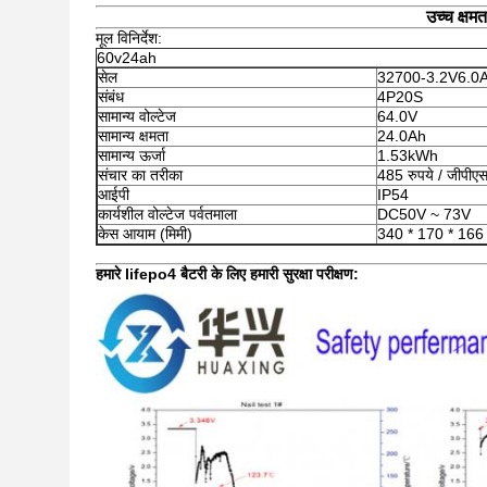
उच्च क्ष
मूल विनिर्देश:
60v24ah
सेल
32700-3.2V6.0
संबंध
4P20S
सामान्य वोल्टेज
64.0V
सामान्य क्षमता
24.0Ah
सामान्य ऊर्जा
1.53kWh
संचार का तरीका
485 रुपये / जीपीए
आईपी
IP54
कार्यशील वोल्टेज पर्वतमाला
DC50V ~ 73V
केस आयाम (मिमी)
340 * 170 * 166
हमारे lifepo4 बैटरी के लिए हमारी सुरक्षा परीक्षण: