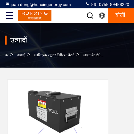
joan.deng@huaxingenergy.com
86--0755-89458220
बोली
उत्पादों
>
>
>
घर
उत्पादों
इलेक्ट्रिक स्कूटर लिथियम बैटरी
लाइट वेट 60V 35AH इलेक्ट्रिक स्कूटर लिथियम बैटरी