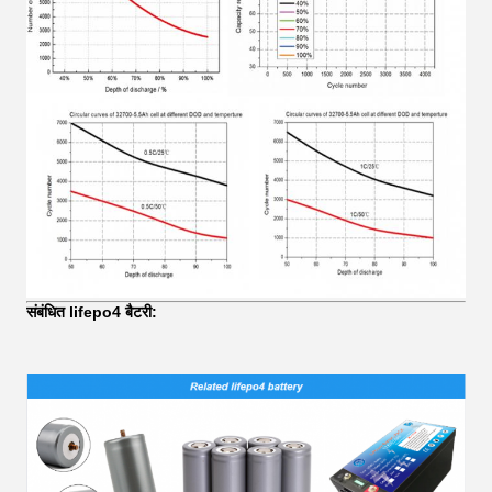
संबंधित lifepo4 बैटरी: