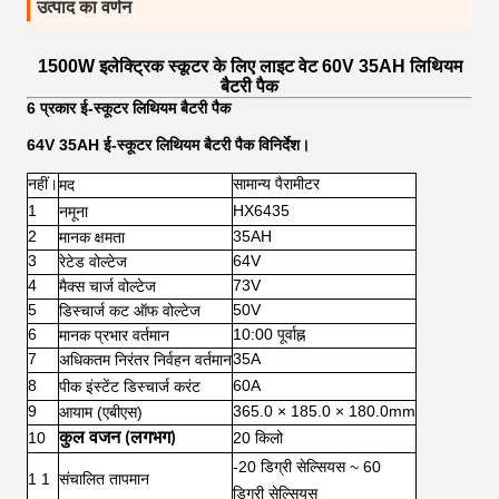
उत्पाद का वर्णन
1500W इलेक्ट्रिक स्कूटर के लिए लाइट वेट 60V 35AH लिथियम
बैटरी पैक
6 प्रकार ई-स्कूटर लिथियम बैटरी पैक
64V 35AH ई-स्कूटर लिथियम बैटरी पैक विनिर्देश।
नहीं।
सामान्य पैरामीटर
मद
1
HX6435
नमूना
2
35AH
मानक क्षमता
3
64V
रेटेड वोल्टेज
4
73V
मैक्स चार्ज वोल्टेज
5
50V
डिस्चार्ज कट ऑफ वोल्टेज
6
10:00 पूर्वाह्न
मानक प्रभार वर्तमान
7
35A
अधिकतम निरंतर निर्वहन वर्तमान
8
60A
पीक इंस्टेंट डिस्चार्ज करंट
9
365.0 × 185.0 × 180.0mm
आयाम (एबीएस)
10
20 किलो
कुल वजन (लगभग)
-20 डिग्री सेल्सियस ~ 60
1 1
संचालित तापमान
डिग्री सेल्सियस